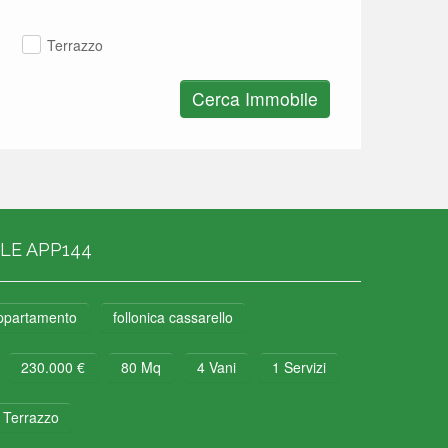
Terrazzo
Cerca Immobile
LE APP144
ppartamento
follonica cassarello
230.000 €
80 Mq
4 Vani
1 Servizi
Terrazzo