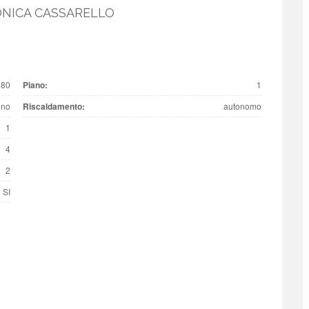
ONICA CASSARELLO
 80
Piano:
1
ono
Riscaldamento:
autonomo
1
4
2
SI