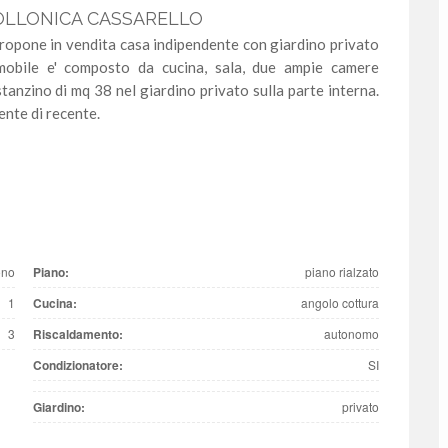
FOLLONICA CASSARELLO
propone in vendita casa indipendente con giardino privato
mmobile e' composto da cucina, sala, due ampie camere
anzino di mq 38 nel giardino privato sulla parte interna.
ente di recente.
ono
Piano:
piano rialzato
1
Cucina:
angolo cottura
3
Riscaldamento:
autonomo
Condizionatore:
SI
Giardino:
privato