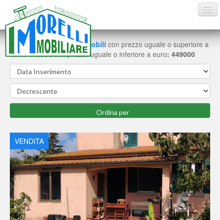
Trovate
1
schede di immobili
con prezzo uguale o superiore a
euro
: 449000
con prezzo uguale o inferiore a euro
: 449000
HOME
VENDITE
AFFITTI ESTIVI
AFFITTI
CONTATTI
VENDITA