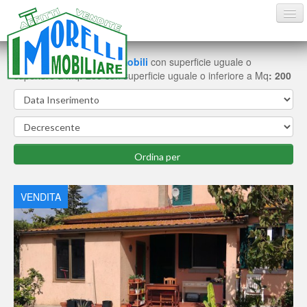
Trovate
4
schede di immobili
con superficie uguale o
superiore a Mq
: 200
con superficie uguale o inferiore a Mq
: 200
HOME
VENDITE
AFFITTI ESTIVI
AFFITTI
CONTATTI
VENDITA