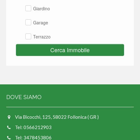
Giardino
Garage
Terrazzo
Cerca Immobile
DOVE SIAMO
Via Bicocchi, 125, 58022 Follonica ( GR )
Tel: 0566212903
Tel: 3478453806