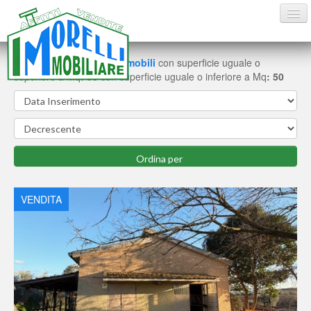
Trovate
19
schede di immobili
con superficie uguale o
superiore a Mq
: 50
con superficie uguale o inferiore a Mq
: 50
HOME
VENDITE
AFFITTI ESTIVI
AFFITTI
CONTATTI
VENDITA