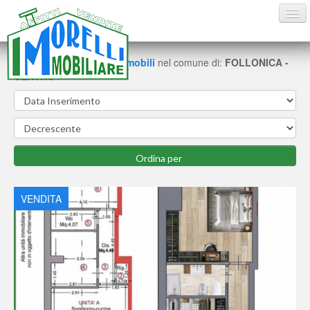
Trovate
37
schede di immobili
nel comune di:
FOLLONICA -
CENTRO
HOME
VENDITE
AFFITTI ESTIVI
AFFITTI
CONTATTI
VENDITA