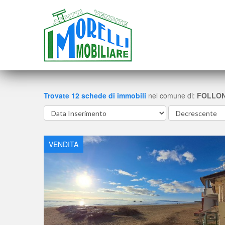
Trovate
12
schede di immobili
nel comune di:
FOLLON
VENDITA