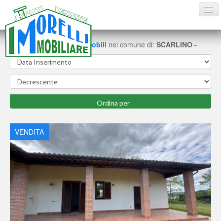
Trovate
6
schede di immobili
nel comune di:
SCARLINO -
HOME
VENDITE
AFFITTI ESTIVI
AFFITTI
VENDITA
CONTATTI