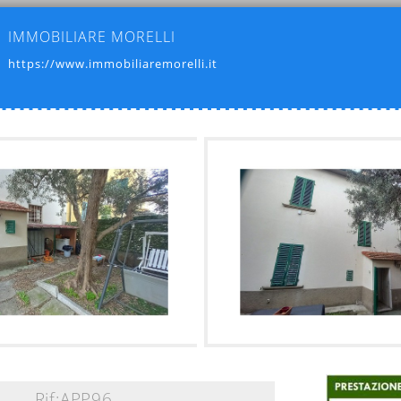
IMMOBILIARE MORELLI
https://www.immobiliaremorelli.it
Rif:APP96