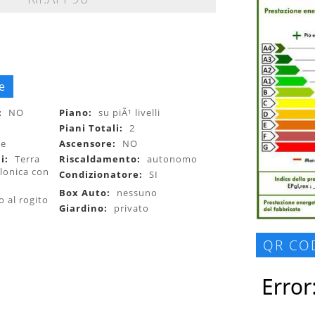
e
:
NO
Piano:
su piÃ¹ livelli
0
Piani Totali:
2
le
Ascensore:
NO
li:
Terra
Riscaldamento:
autonomo
llonica con
Condizionatore:
SI
Box Auto:
nessuno
o al rogito
Giardino:
privato
QR CO