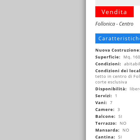
Vendita
Follonica - Centro
Caratteristich
Nuova Costruzione
Superficie:
Mq. 16
Condizioni:
abitabi
Condizioni dei loca
tetto in centro di Fo
corte esclusiva
Disponibilità:
liber
Servizi:
1
Vani:
7
Camere:
3
Balcone:
SI
Terrazzo:
NO
Mansarda:
NO
Cantina:
SI