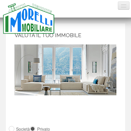
HOME
VALUTA IL TUO IMMOBILE
VENDITE
AFFITTI ESTIVI
AFFITTI
CONTATTI
Società
Privato